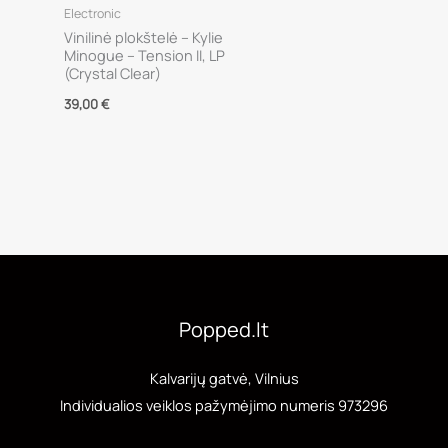
Electronic
Vinilinė plokštelė – Kylie
Minogue – Tension II, LP
(Crystal Clear)
39,00
€
Popped.lt
Kalvarijų gatvė, Vilnius
Individualios veiklos pažymėjimo numeris 973296