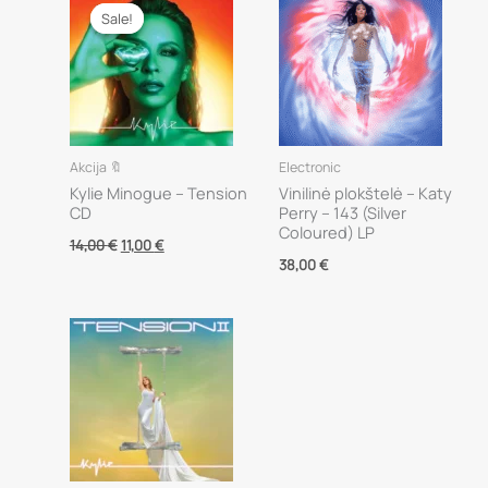
Sale!
Sale!
Akcija 🔖
Electronic
Kylie Minogue – Tension
Vinilinė plokštelė – Katy
CD
Perry – 143 (Silver
Coloured) LP
Original
Current
14,00
€
11,00
€
price
price
38,00
€
was:
is:
14,00 €.
11,00 €.