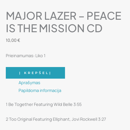
MAJOR LAZER – PEACE
IS THE MISSION CD
10,00
€
Prieinamumas:
Liko 1
produkto
Į KREPŠELĮ
kiekis:
Aprašymas
Major
Papildoma informacija
Lazer
–
1 Be Together Featuring Wild Belle 3:55
Peace
Is
2 Too Original Featuring Elliphant, Jovi Rockwell 3:27
The