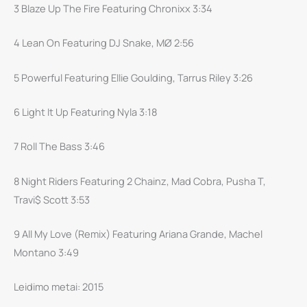
Mission
3 Blaze Up The Fire Featuring Chronixx 3:34
CD
4 Lean On Featuring DJ Snake, MØ 2:56
5 Powerful Featuring Ellie Goulding, Tarrus Riley 3:26
6 Light It Up Featuring Nyla 3:18
7 Roll The Bass 3:46
8 Night Riders Featuring 2 Chainz, Mad Cobra, Pusha T,
Travi$ Scott 3:53
9 All My Love (Remix) Featuring Ariana Grande, Machel
Montano 3:49
Leidimo metai: 2015