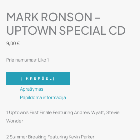
MARK RONSON ‎–
UPTOWN SPECIAL CD
9,00
€
Prieinamumas:
Liko 1
produkto
Į KREPŠELĮ
kiekis:
Aprašymas
Mark
Papildoma informacija
Ronson
‎–
1 Uptown’s First Finale Featuring Andrew Wyatt, Stevie
Uptown
Wonder
Special
CD
2 Summer Breaking Featuring Kevin Parker