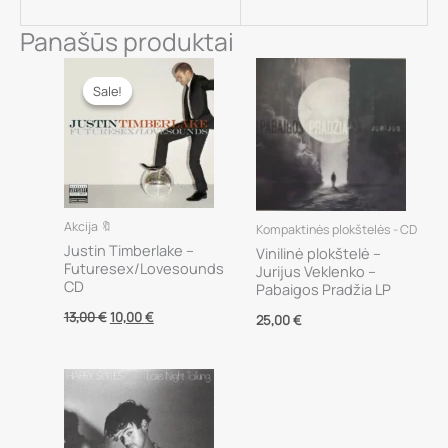
Panašūs produktai
Sale!
Sale!
Akcija 🔖
Kompaktinės plokštelės - CD
Justin Timberlake –
Vinilinė plokštelė –
Futuresex/Lovesounds
Jurijus Veklenko –
CD
Pabaigos Pradžia LP
Original
Current
13,00
€
10,00
€
25,00
€
price
price
was:
is:
13,00 €.
10,00 €.