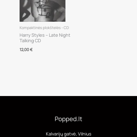
Kompaktinės plokštelės - CD
Harry Styles – Late Night
Talking CD
12,00
€
Popped.lt
Kalvarijų gatvė, Vilnius