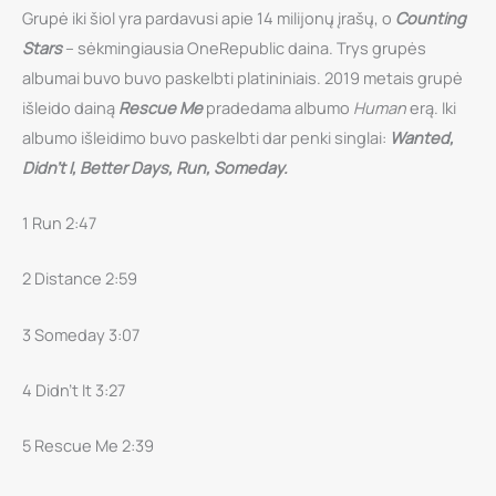
Grupė iki šiol yra pardavusi apie 14 milijonų įrašų, o
Counting
Stars
– sėkmingiausia OneRepublic daina. Trys grupės
albumai buvo buvo paskelbti platininiais. 2019 metais grupė
išleido dainą
Rescue Me
pradedama albumo
Human
erą. Iki
albumo išleidimo buvo paskelbti dar penki singlai:
Wanted,
Didn’t I, Better Days, Run, Someday.
1 Run 2:47
2 Distance 2:59
3 Someday 3:07
4 Didn’t It 3:27
5 Rescue Me 2:39