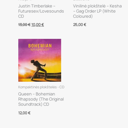
Justin Timberlake –
Vinilinė plokštelė – Kesha
Futuresex/Lovesounds
– Gag Order LP (White
CD
Coloured)
Original
Current
13,00
€
10,00
€
25,00
€
price
price
was:
is:
13,00 €.
10,00 €.
Kompaktinės plokštelės - CD
Queen – Bohemian
Rhapsody (The Original
Soundtrack) CD
12,00
€