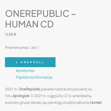
ONEREPUBLIC –
HUMAN CD
11,00
€
Prieinamumas:
Liko 1
produkto
Į KREPŠELĮ
kiekis:
Aprašymas
OneRepublic
Papildoma informacija
–
Human
2007 m.
OneRepublic
pasiekė tarptautinį proveržį su
CD
hitu
Apologize
. O 2021 m. rugpjūčio 27 d. amerikiečių
poproko grupė išleido jau penktąjį studijinį albumą
Human
.