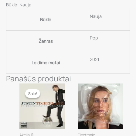
Būklė: Nauja
Nauja
Būklė
Pop
Žanras
2021
Leidimo metai
Panašūs produktai
Sale!
Sale!
Akcija 🔖
Electronic