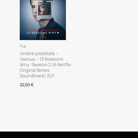
Pop
Vinilinė plokštelė –
Various – 13 Reasons
Why: Season 2 (A Netflix
Original Series
Soundtrack) 2LP
22,00
€