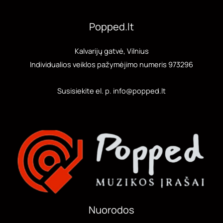
Popped.lt
Kalvarijų gatvė, Vilnius
Individualios veiklos pažymėjimo numeris 973296
Susisiekite el. p. info@popped.lt
Nuorodos