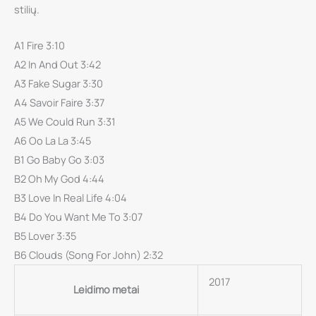
stilių.
A1 Fire 3:10
A2 In And Out 3:42
A3 Fake Sugar 3:30
A4 Savoir Faire 3:37
A5 We Could Run 3:31
A6 Oo La La 3:45
B1 Go Baby Go 3:03
B2 Oh My God 4:44
B3 Love In Real Life 4:04
B4 Do You Want Me To 3:07
B5 Lover 3:35
B6 Clouds (Song For John) 2:32
2017
Leidimo metai