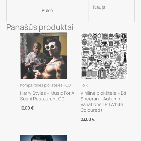
Nauja
Būklė
Panašūs produktai
Kompaktinės plokštelės - CD
Folk
Harry Styles – Music For A
Vinilinė plokštelė – Ed
Sushi Restaurant CD
Sheeran – Autumn
Variations LP (White
12,00
€
Coloured)
23,00
€