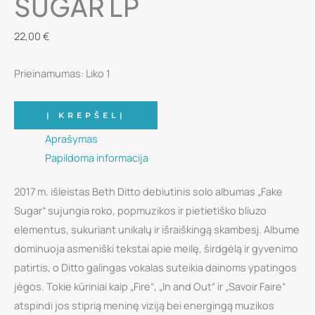
SUGAR LP
22,00
€
Prieinamumas:
Liko 1
produkto
Į KREPŠELĮ
kiekis:
Aprašymas
Vinilinė
Papildoma informacija
plokštelė
-
2017 m. išleistas Beth Ditto debiutinis solo albumas „Fake
Beth
Sugar“ sujungia roko, popmuzikos ir pietietiško bliuzo
Ditto
elementus, sukuriant unikalų ir išraiškingą skambesį. Albume
-
dominuoja asmeniški tekstai apie meilę, širdgėlą ir gyvenimo
Fake
patirtis, o Ditto galingas vokalas suteikia dainoms ypatingos
Sugar
jėgos. Tokie kūriniai kaip „Fire“, „In and Out“ ir „Savoir Faire“
LP
atspindi jos stiprią meninę viziją bei energingą muzikos