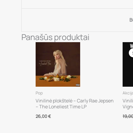
B
Panašūs produktai
Pop
Akcij
Vinilinė plokštelė – Carly Rae Jepsen
Vini
– The Loneliest Time LP
Vign
26,00
€
19,0