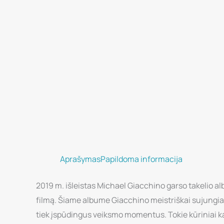
Aprašymas
Papildoma informacija
2019 m. išleistas Michael Giacchino garso takelio 
filmą. Šiame albume Giacchino meistriškai sujungia
tiek įspūdingus veiksmo momentus. Tokie kūriniai ka