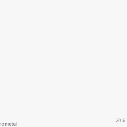
(Original
Motion
Picture
Soundtrack)
LP
2019
mo metai