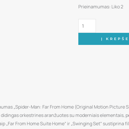
Prieinamumas:
was:
is:
Liko 2
24,00 €.
19,00 €.
produkto
kiekis:
Vinilinė
Į KREPŠE
plokštelė
-
Michael
Giacchino
-
Spider-
Man:
Far
albumas „Spider-Man: Far From Home (Original Motion Picture S
From
 didingas orkestrines aranžuotes su moderniais elementais, p
Home
ip „Far From Home Suite Home“ ir „Swinging Set“ sustiprina fi