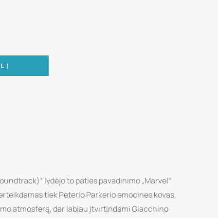
LĮ
oundtrack)“ lydėjo to paties pavadinimo „Marvel“
erteikdamas tiek Peterio Parkerio emocines kovas,
lmo atmosferą, dar labiau įtvirtindami Giacchino