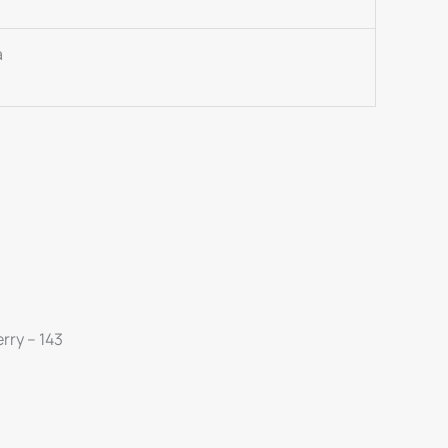
a
erry – 143