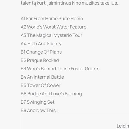
talentą kurti įsimintinus kino muzikos takelius.
A1 Far From Home Suite Home
A2 World’s Worst Water Feature
A3 The Magical Mysterio Tour
A4 High And Flighty
B1 Change Of Plans
B2 Prague Rocked
B3 Who’s Behind Those Foster Grants
B4 An Internal Battle
B5 Tower Of Cower
B6 Bridge And Love’s Burning
B7 Swinging Set
B8 And Now This…
Leidi