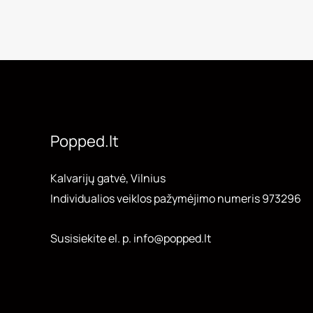
Popped.lt
Kalvarijų gatvė, Vilnius
Individualios veiklos pažymėjimo numeris 973296
Susisiekite el. p. info@popped.lt