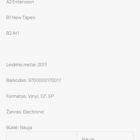
A2 Extension
–
15/16/17,
B1 New Tapes
EP
B2 At1
Leidimo metai: 2017
Barkodas: 9700000170017
Formatas: Vinyl, 12″, EP
Žanras: Electronic
Būklė: Nauja
Nauja