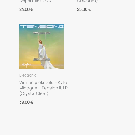
Department CD
Coloured)
24,00
€
25,00
€
Electronic
Vinilinė plokštelė – Kylie
Minogue – Tension II, LP
(Crystal Clear)
39,00
€