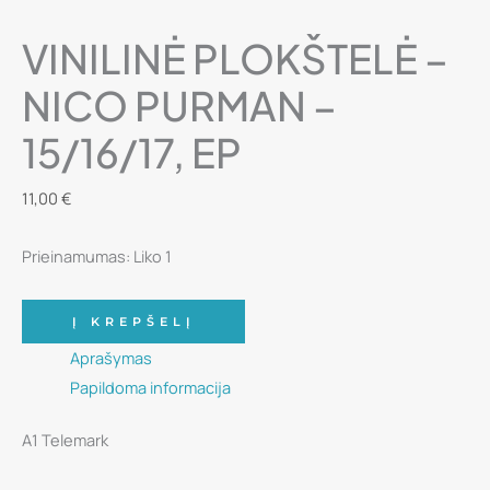
VINILINĖ PLOKŠTELĖ –
NICO PURMAN –
15/16/17, EP
11,00
€
Prieinamumas:
Liko 1
produkto
Į KREPŠELĮ
kiekis:
Aprašymas
Vinilinė
Papildoma informacija
plokštelė
-
A1 Telemark
Nico
Purman