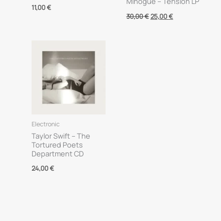
Minogue – Tension LP
11,00
€
Original
Current
30,00
€
25,00
€
price
price
was:
is:
30,00 €.
25,00 €.
Electronic
Taylor Swift – The
Tortured Poets
Department CD
24,00
€