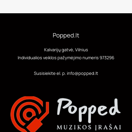
Popped.lt
Kalvarijų gatvė, Vilnius
Individualios veiklos pažymėjimo numeris 973296
Susisiekite el. p. info@popped.lt