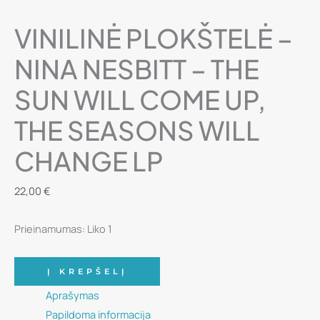
VINILINĖ PLOKŠTELĖ –
NINA NESBITT – THE
SUN WILL COME UP,
THE SEASONS WILL
CHANGE LP
22,00
€
Prieinamumas:
Liko 1
produkto
Į KREPŠELĮ
kiekis:
Aprašymas
Vinilinė
Papildoma informacija