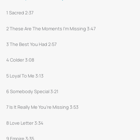
plokštelė
-
1 Sacred 2:37
Nina
Nesbitt
2 These Are The Moments I’m Missing 3:47
–
The
3 The Best You Had 2:57
Sun
4 Colder 3:08
Will
Come
5 Loyal To Me 3:13
Up,
The
6 Somebody Special 3:21
Seasons
Will
7 Is It Really Me You’re Missing 3:53
Change
LP
8 Love Letter 3:34
9 Empire 3:35