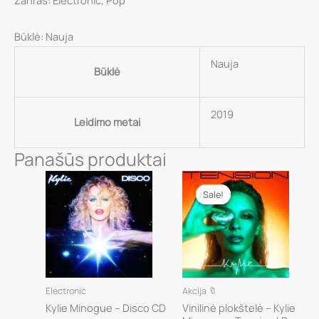
Žanras: Electronic, Pop
Būklė: Nauja
Nauja
Būklė
2019
Leidimo metai
Panašūs produktai
Sale!
Sale!
Electronic
Akcija 🔖
Kylie Minogue – Disco CD
Vinilinė plokštelė – Kylie