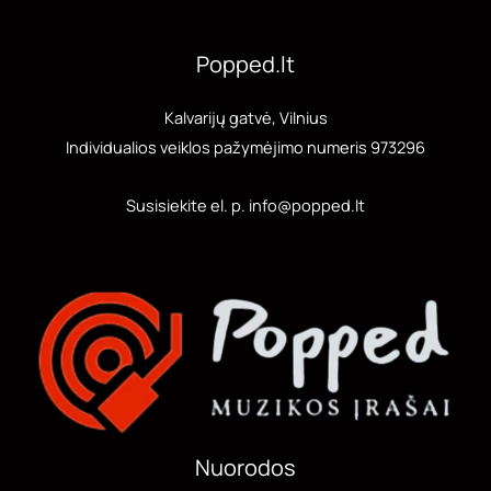
Popped.lt
Kalvarijų gatvė, Vilnius
Individualios veiklos pažymėjimo numeris 973296
Susisiekite el. p. info@popped.lt
Nuorodos