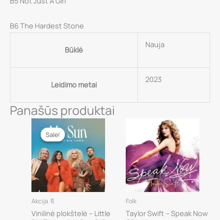
B5 Not Just A Girl
B6 The Hardest Stone
Nauja
Būklė
2023
Leidimo metai
Panašūs produktai
Sale!
Sale!
Akcija 🔖
Folk
Vinilinė plokštelė – Little
Taylor Swift – Speak Now