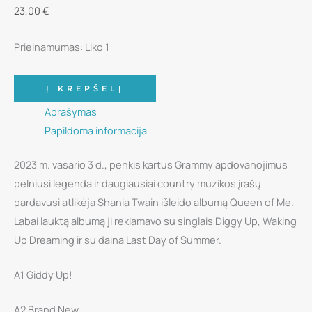
23,00
€
Prieinamumas:
Liko 1
produkto
Į KREPŠELĮ
kiekis:
Aprašymas
Vinilinė
Papildoma informacija
plokštelė
-
2023 m. vasario 3 d., penkis kartus Grammy apdovanojimus
Shania
pelniusi legenda ir daugiausiai country muzikos įrašų
Twain
pardavusi atlikėja Shania Twain išleido albumą Queen of Me.
-
Labai lauktą albumą ji reklamavo su singlais Diggy Up, Waking
Queen
Up Dreaming ir su daina Last Day of Summer.
Of
Me
A1 Giddy Up!
LP
A2 Brand New