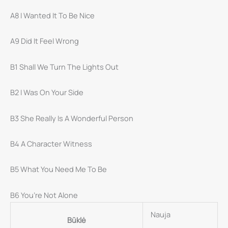
A8 I Wanted It To Be Nice
A9 Did It Feel Wrong
B1 Shall We Turn The Lights Out
B2 I Was On Your Side
B3 She Really Is A Wonderful Person
B4 A Character Witness
B5 What You Need Me To Be
B6 You’re Not Alone
Nauja
Būklė