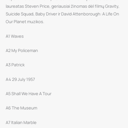
(Amazon
laureatas Steven Price, geriausiai žinomas dėl filmų Gravity,
Original
Suicide Squad, Baby Driver ir David Attenborough: A Life On
Motion
Our Planet muzikos.
Picture
Soundtrack)
A1 Waves
LP
A2 My Policeman
A3 Patrick
A4 29 July 1957
A5 Shall We Have A Tour
A6 The Museum
A7 Italian Marble