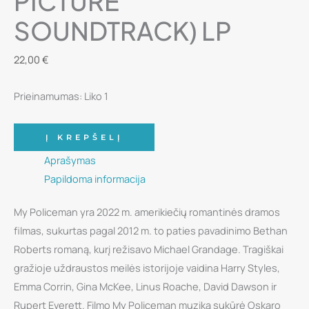
PICTURE
SOUNDTRACK) LP
22,00
€
Prieinamumas:
Liko 1
produkto
Į KREPŠELĮ
kiekis:
Aprašymas
Vinilinė
Papildoma informacija
plokštelė
-
My Policeman yra 2022 m. amerikiečių romantinės dramos
Steven
filmas, sukurtas pagal 2012 m. to paties pavadinimo Bethan
Price
Roberts romaną, kurį režisavo Michael Grandage. Tragiškai
-
gražioje uždraustos meilės istorijoje vaidina Harry Styles,
My
Emma Corrin, Gina McKee, Linus Roache, David Dawson ir
Policeman
Rupert Everett. Filmo My Policeman muziką sukūrė Oskaro