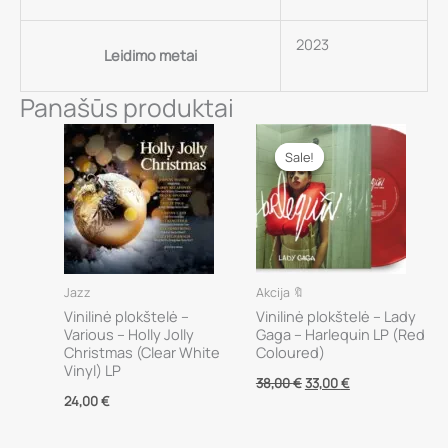
2023
Leidimo metai
Panašūs produktai
Sale!
Sale!
Jazz
Akcija 🔖
Vinilinė plokštelė –
Vinilinė plokštelė – Lady
Various – Holly Jolly
Gaga – Harlequin LP (Red
Christmas (Clear White
Coloured)
Vinyl) LP
Original
Current
38,00
€
33,00
€
price
price
24,00
€
was:
is:
38,00 €.
33,00 €.