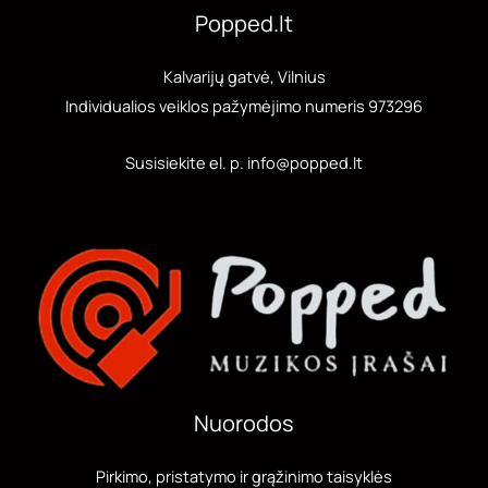
Popped.lt
Kalvarijų gatvė, Vilnius
Individualios veiklos pažymėjimo numeris 973296
Susisiekite el. p. info@popped.lt
Nuorodos
Pirkimo, pristatymo ir grąžinimo taisyklės