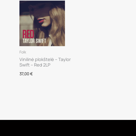
Folk
Vinilinė plokštelė – Taylor
Swift – Red 2LP
37,00
€