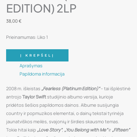
EDITION) 2LP
38,00
€
Prieinamumas:
Liko 1
produkto
Į KREPŠELĮ
kiekis:
Aprašymas
Vinilinė
Papildoma informacija
plokštelė
-
2008 m. išleistas
„Fearless (Platinum Edition)“
– tai išplėstinė
Taylor
antrojo
Taylor Swift
studijinio albumo versija, kurioje
Swift
pridėtos šešios papildomos dainos. Albume susijungia
–
country ir popmuzikos elementai, o dainų tekstai tyrinėja
Fearless
jaunatviškos meilės, svajonių ir širdies skausmo temas.
(Platinum
Tokie hitai kaip
„Love Story“
,
„You Belong with Me“
ir
„Fifteen“
Edition)