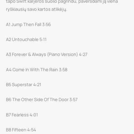
tapo Swift karjeros šuolio pagrindu, paversdami ją viena
2LP
ryškiausių savo kartos atlikėjų.
A1 Jump Then Fall 3:56
A2 Untouchable 5:11
A3 Forever & Always (Piano Version) 4:27
A4 Come In With The Rain 3:58
B5 Superstar 4:21
B6 The Other Side Of The Door 3:57
B7 Fearless 4:01
B8 Fifteen 4:54