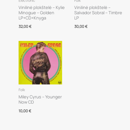
Electronic
Folk
Vinilinė plokštelė – Kylie
Vinilinė plokštelė –
Minogue – Golden
Salvador Sobral – Timbre
LP+CD+Knyga
LP
32,00
€
30,00
€
Folk
Miley Cyrus – Younger
Now CD
10,00
€