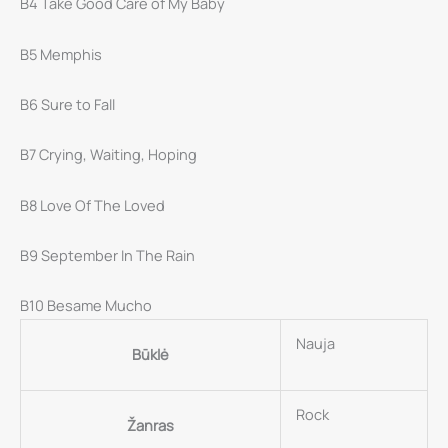
B4 Take Good Care of My Baby
Tapes
LP
B5 Memphis
(Picture
Disc)
B6 Sure to Fall
B7 Crying, Waiting, Hoping
B8 Love Of The Loved
B9 September In The Rain
B10 Besame Mucho
Nauja
Būklė
Rock
Žanras