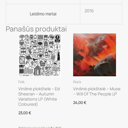
2016
Leidimo metai
Panašūs produktai
Folk
Rock
Vinilinė plokštelė – Ed
Vinilinė plokštelė – Muse
Sheeran – Autumn
– Will Of The People LP
Variations LP (White
24,00
€
Coloured)
23,00
€