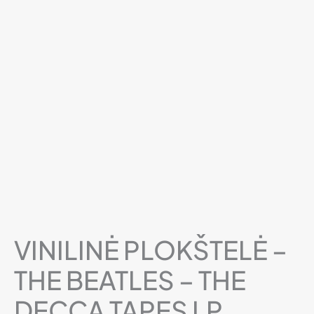
VINILINĖ PLOKŠTELĖ –
THE BEATLES – THE
DECCA TAPES LP