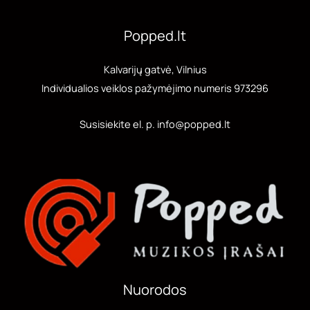
Popped.lt
Kalvarijų gatvė, Vilnius
Individualios veiklos pažymėjimo numeris 973296
Susisiekite el. p. info@popped.lt
Nuorodos