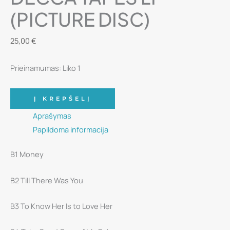
(PICTURE DISC)
25,00
€
Prieinamumas:
Liko 1
produkto
Į KREPŠELĮ
kiekis:
Aprašymas
Vinilinė
Papildoma informacija
plokštelė
-
B1 Money
The
Beatles
B2 Till There Was You
-
The
B3 To Know Her Is to Love Her
Decca