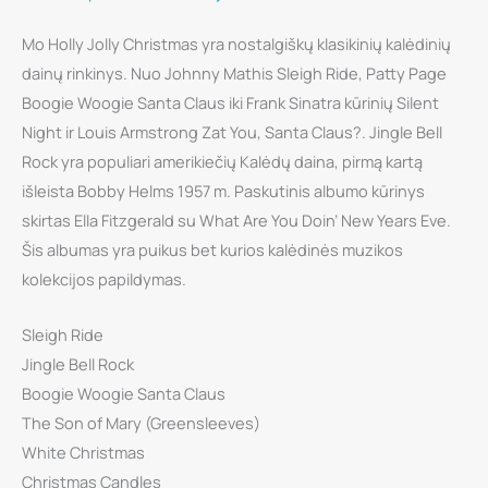
plokštelė
-
Mo Holly Jolly Christmas yra nostalgiškų klasikinių kalėdinių
Various
dainų rinkinys. Nuo Johnny Mathis Sleigh Ride, Patty Page
-
Boogie Woogie Santa Claus iki Frank Sinatra kūrinių Silent
Holly
Night ir Louis Armstrong Zat You, Santa Claus?. Jingle Bell
Jolly
Rock yra populiari amerikiečių Kalėdų daina, pirmą kartą
Christmas
išleista Bobby Helms 1957 m. Paskutinis albumo kūrinys
(Clear
skirtas Ella Fitzgerald su What Are You Doin’ New Years Eve.
White
Šis albumas yra puikus bet kurios kalėdinės muzikos
Vinyl)
kolekcijos papildymas.
LP
Sleigh Ride
Jingle Bell Rock
Boogie Woogie Santa Claus
The Son of Mary (Greensleeves)
White Christmas
Christmas Candles