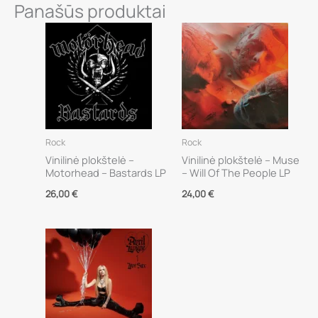
Panašūs produktai
Rock
Rock
Vinilinė plokštelė –
Vinilinė plokštelė – Muse
Motorhead – Bastards LP
– Will Of The People LP
26,00
€
24,00
€