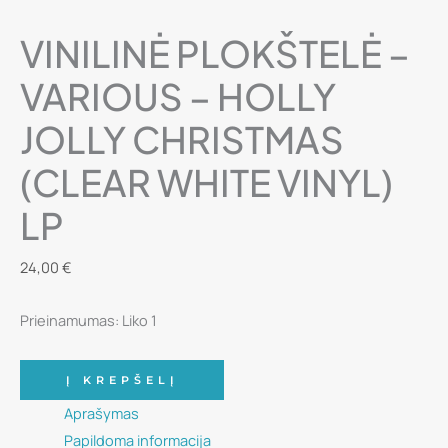
VINILINĖ PLOKŠTELĖ –
VARIOUS – HOLLY
JOLLY CHRISTMAS
(CLEAR WHITE VINYL)
LP
24,00
€
Prieinamumas:
Liko 1
produkto
Į KREPŠELĮ
kiekis:
Aprašymas
Vinilinė
Papildoma informacija