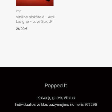
Pop
Vinilinė plokštelė – Avril
Lavigne – Love Sux LP
24,00
€
Popped.lt
Kalvarijų gatvė, Vilnius
Individualios veiklos pažymėjimo numeris 973296