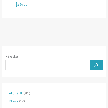
1
2
3
4
5
6
→
Paieška
8
Akcija 🔖
84
4
1
Blues
12
p
2