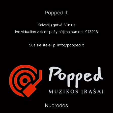
d
i
ų
a
u
u
Popped.lt
i
k
k
t
t
Kalvarijų gatvė, Vilnius
a
a
Individualios veiklos pažymėjimo numeris 973296
i
i
Susisiekite el. p. info@popped.lt
Nuorodos