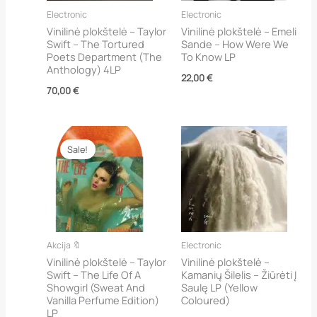
Electronic
Electronic
Vinilinė plokštelė – Taylor
Vinilinė plokštelė – Emeli
Swift – The Tortured
Sande – How Were We
Poets Department (The
To Know LP
Anthology) 4LP
22,00
€
70,00
€
Sale!
Akcija 🔖
Electronic
Vinilinė plokštelė – Taylor
Vinilinė plokštelė –
Swift – The Life Of A
Kamanių Šilelis – Žiūrėti Į
Showgirl (Sweat And
Saulę LP (Yellow
Vanilla Perfume Edition)
Coloured)
LP