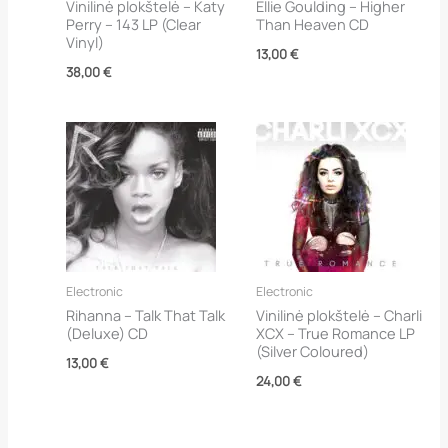
Vinilinė plokštelė – Katy
Ellie Goulding – Higher
Perry – 143 LP (Clear
Than Heaven CD
Vinyl)
13,00
€
38,00
€
Electronic
Electronic
Rihanna – Talk That Talk
Vinilinė plokštelė – Charli
(Deluxe) CD
XCX – True Romance LP
(Silver Coloured)
13,00
€
24,00
€