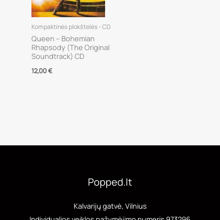
Kompaktinės plokštelės - CD
Queen – Bohemian
Rhapsody (The Original
Soundtrack) CD
12,00
€
Popped.lt
Kalvarijų gatvė, Vilnius
Individualios veiklos pažymėjimo numeris 973296