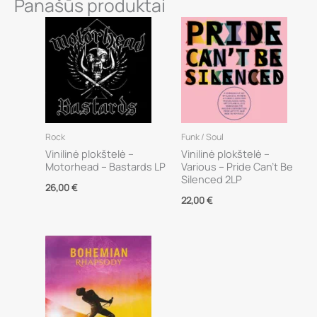
Panašūs produktai
Rock
Funk / Soul
Vinilinė plokštelė –
Vinilinė plokštelė –
Motorhead – Bastards LP
Various – Pride Can’t Be
Silenced 2LP
26,00
€
22,00
€