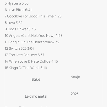
5 Hysteria 5:55
Drastic
6 Love Bites 6:41
Symphonies
7 Goodbye For Good This Time 4:26
CD
8 Love 3:54
9 Gods Of War 6:45
10 Angels (Can’t Help You Now) 4:58
11 Bringin’ On The Heartbreak 4:32
12 Switch 625 3:04
13 Too Late For Love 5:37
14 When Love & Hate Collide 4:15
15 Kings Of The World 6:19
Nauja
Būklė
2023
Leidimo metai