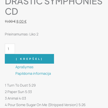
DRASTIC SYMPHONIES
CD
Original
Current
11,00
€
8,00
€
price
price
Prieinamumas:
Liko 2
was:
is:
11,00 €.
8,00 €.
produkto
kiekis:
Def
Į KREPŠELĮ
Leppard
Aprašymas
With
Papildoma informacija
The
1 Turn To Dust 5:29
Royal
2 Paper Sun 5:33
Philharmonic
3 Animal 4:03
Orchestra
4 Pour Some Sugar On Me (Stripped Version) 5:26
-