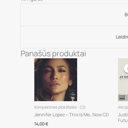
B
Leidi
Panašūs produktai
Kompaktinės plokštelės - CD
Akcij
Jennifer Lopez – This Is Me…Now CD
Just
Futu
14,00
€