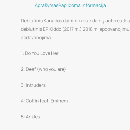
Aprašymas
Papildoma informacija
Debiutinis Kanados dainininkės ir dainų autorės Jess
debiutinis EP Kiddo (2017 m.) 2018 m. apdovanojimu
apdovanojimą.
1: Do You Love Her
2: Deaf (who you are)
3: Intruders
4: Coffin feat. Eminem
5: Ankles