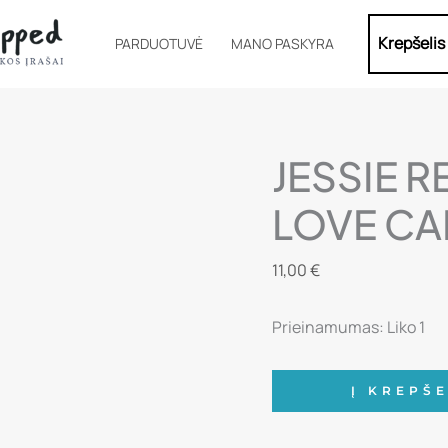
Krepšelis
PARDUOTUVĖ
MANO PASKYRA
JESSIE R
LOVE CAM
11,00
€
Prieinamumas:
Liko 1
produkto
Į KREPŠE
kiekis:
Jessie