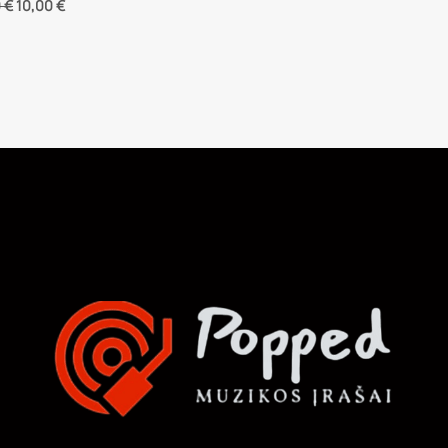
0
€
10,00
€
was:
is:
price
price
12,00 €.
9,00 €.
was:
is:
13,00 €.
10,00 €.