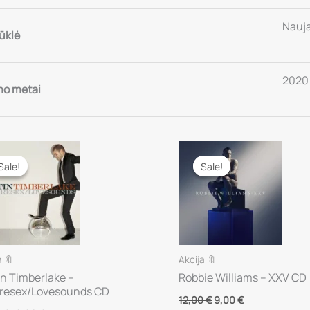
Nauj
ūklė
2020
mo metai
Sale!
Sale!
Sale!
Sale!
a 🔖
Akcija 🔖
in Timberlake –
Robbie Williams – XXV CD
resex/Lovesounds CD
Original
Current
12,00
€
9,00
€
price
price
Original
Current