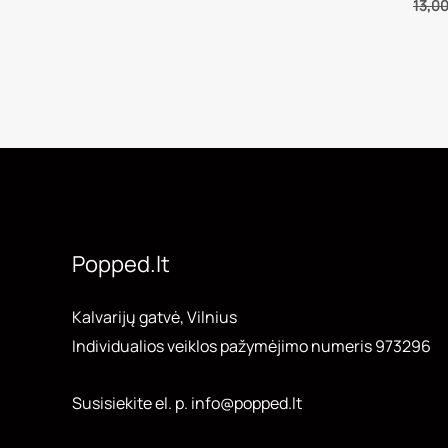
13,0
Popped.lt
Kalvarijų gatvė, Vilnius
Individualios veiklos pažymėjimo numeris 973296
Susisiekite el. p. info@popped.lt