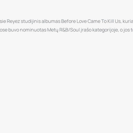
Reyez
-
ie Reyez studijinis albumas Before Love Came To Kill Us, kuria
Before
ose buvo nominuotas Metų R&B/Soul įrašo kategorijoje, o jos t
Love
Came
To
Kill
Us
CD