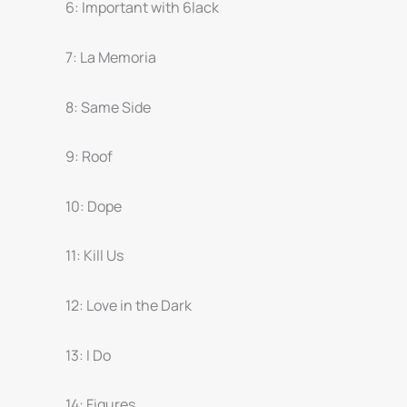
6: Important with 6lack
7: La Memoria
8: Same Side
9: Roof
10: Dope
11: Kill Us
12: Love in the Dark
13: I Do
14: Figures