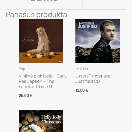
Panašūs produktai
Pop
Hip Hop
Vinilinė plokštelė – Carly
Justin Timberlake –
Rae Jepsen – The
Justified CD
Loneliest Time LP
12,00
€
26,00
€