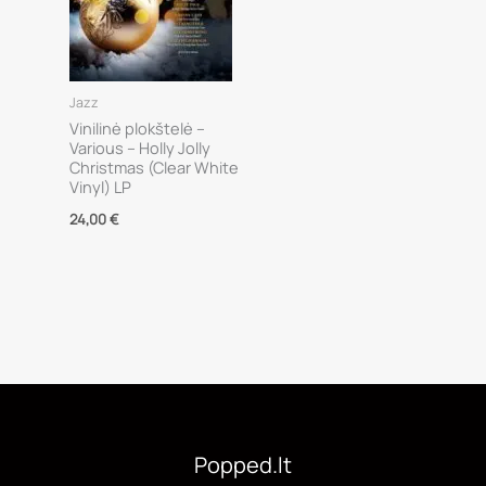
Jazz
Vinilinė plokštelė –
Various – Holly Jolly
Christmas (Clear White
Vinyl) LP
24,00
€
Popped.lt