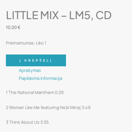
LITTLE MIX ‎– LM5, CD
10,00
€
Prieinamumas:
Liko 1
produkto
Į KREPŠELĮ
kiekis:
Aprašymas
Little
Papildoma informacija
Mix
‎–
1 The National Manthem 0:29
LM5,
CD
2 Woman Like Me featuring Nicki Minaj 3:49
3 Think About Us 3:55