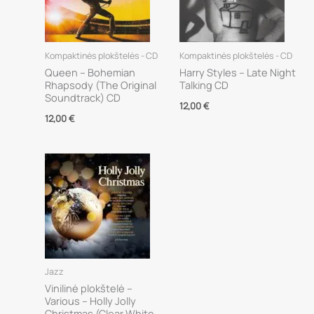
Kompaktinės plokštelės - CD
Kompaktinės plokštelės - CD
Queen – Bohemian
Harry Styles – Late Night
Rhapsody (The Original
Talking CD
Soundtrack) CD
12,00
€
12,00
€
Jazz
Vinilinė plokštelė –
Various – Holly Jolly
Christmas (Clear White