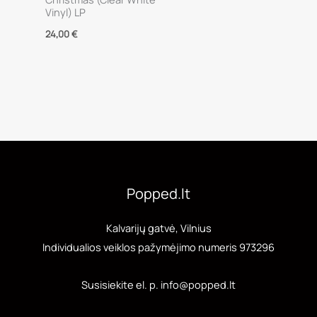
Vinyl) LP
24,00
€
Popped.lt
Kalvarijų gatvė, Vilnius
Individualios veiklos pažymėjimo numeris 973296
Susisiekite el. p. info@popped.lt