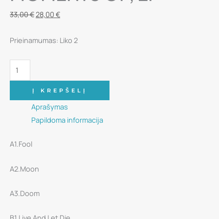
Original
Current
33,00
€
28,00
€
price
price
Prieinamumas:
Liko 2
was:
is:
33,00 €.
28,00 €.
produkto
kiekis:
Vinilinė
Į KREPŠELĮ
plokštelė
Aprašymas
-
Papildoma informacija
Shower
A1.Fool
-
Last
A2.Moon
Moments
Of,
A3.Doom
EP
B1.Live And Let Die